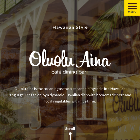
MENU
Hawaiian Style
Oluolu aina is the meaning as the pleasant dining table in a Hawaiian
language. Please enjoy a dynamic Hawaiian dish with homemade herb and
local vegetables with nice time.